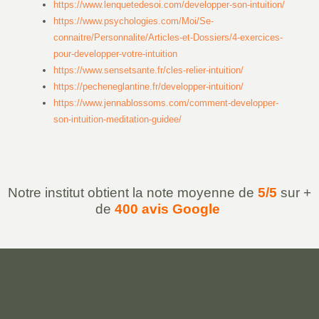
https://www.lenquetedesoi.com/developper-son-intuition/
https://www.psychologies.com/Moi/Se-
connaitre/Personnalite/Articles-et-Dossiers/4-exercices-
pour-developper-votre-intuition
https://www.sensetsante.fr/cles-relier-intuition/
https://pecheneglantine.fr/developper-intuition/
https://www.jennablossoms.com/comment-developper-
son-intuition-meditation-guidee/
Notre institut obtient la note moyenne de
5/5
sur +
de
400 avis Google