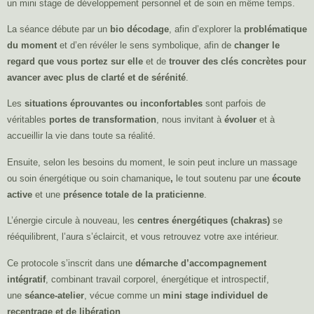
un mini stage de développement personnel et de soin en même temps.
La séance débute par un
bio décodage
, afin d’explorer la
problématique
du moment
et d’en révéler le sens symbolique, afin de
changer le
regard que vous portez sur elle
et de
trouver des clés concrètes pour
avancer avec plus de clarté et de sérénité
.
Les
situations éprouvantes ou inconfortables
sont parfois de
véritables
portes de transformation
, nous invitant à
évoluer
et à
accueillir la vie dans toute sa réalité.
Ensuite, selon les besoins du moment, le soin peut inclure un massage
ou soin énergétique ou soin chamanique
,
le tout soutenu par une
écoute
active
et une
présence totale de la praticienne
.
L’énergie circule à nouveau, les
centres énergétiques (chakras)
se
rééquilibrent, l’aura s’éclaircit, et vous retrouvez votre axe intérieur.
Ce protocole s’inscrit dans une
démarche d’accompagnement
intégratif
, combinant travail corporel, énergétique et introspectif,
une
séance-atelier
, vécue comme un
mini stage individuel de
recentrage et de libération
.